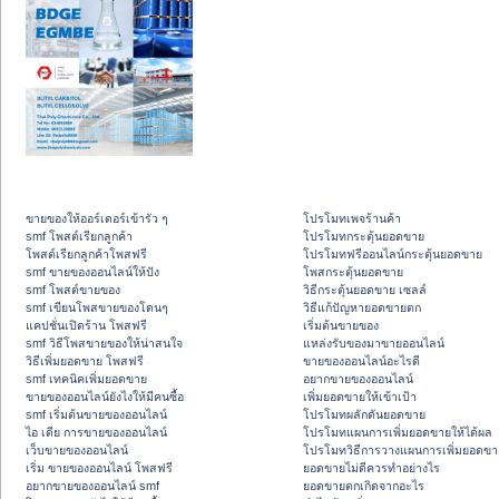
ขายของให้ออร์เดอร์เข้ารัว ๆ
โปรโมทเพจร้านค้า
smf โพสต์เรียกลูกค้า
โปรโมทกระตุ้นยอดขาย
โพสต์เรียกลูกค้าโพสฟรี
โปรโมทฟรีออนไลน์กระตุ้นยอดขาย
smf ขายของออนไลน์ให้ปัง
โพสกระตุ้นยอดขาย
smf โพสต์ขายของ
วิธีกระตุ้นยอดขาย เซลล์
smf เขียนโพสขายของโดนๆ
วิธีแก้ปัญหายอดขายตก
แคปชั่นเปิดร้าน โพสฟรี
เริ่มต้นขายของ
smf วิธีโพสขายของให้น่าสนใจ
แหล่งรับของมาขายออนไลน์
วิธีเพิ่มยอดขาย โพสฟรี
ขายของออนไลน์อะไรดี
smf เทคนิคเพิ่มยอดขาย
อยากขายของออนไลน์
ขายของออนไลน์ยังไงให้มีคนซื้อ
เพิ่มยอดขายให้เข้าเป้า
smf เริ่มต้นขายของออนไลน์
โปรโมทผลักดันยอดขาย
ไอ เดีย การขายของออนไลน์
โปรโมทแผนการเพิ่มยอดขายให้ได้ผล
เว็บขายของออนไลน์
โปรโมทวิธีการวางแผนการเพิ่มยอดขา
เริ่ม ขายของออนไลน์ โพสฟรี
ยอดขายไม่ดีควรทำอย่างไร
อยากขายของออนไลน์ smf
ยอดขายตกเกิดจากอะไร