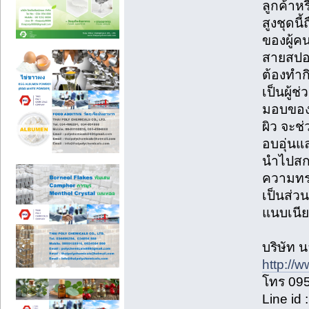
ลูกค้า
สูงชุดน
ของผู้คน
สายสปอร์ต
ต้องทำก
เป็นผู้
มอบของแ
ผิว จะช
อบอุ่นแ
นำไปสกร
ความทรง
เป็นส่ว
แนบเนียน
บริษัท น
http://
โทร 09
Line id