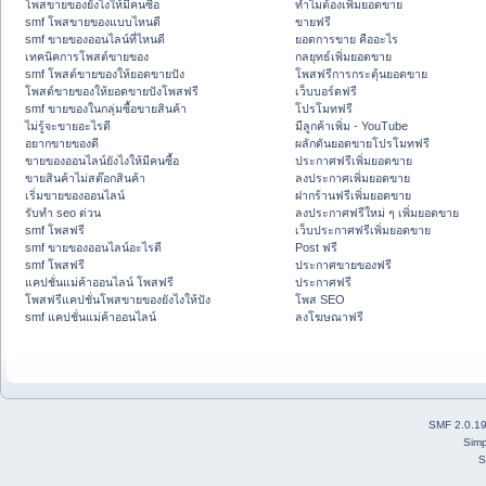
โพสขายของยังไงให้มีคนซื้อ
ทำไมต้องเพิ่มยอดขาย
smf โพสขายของแบบไหนดี
ขายฟรี
smf ขายของออนไลน์ที่ไหนดี
ยอดการขาย คืออะไร
เทคนิคการโพสต์ขายของ
กลยุทธ์เพิ่มยอดขาย
smf โพสต์ขายของให้ยอดขายปัง
โพสฟรีการกระตุ้นยอดขาย
โพสต์ขายของให้ยอดขายปังโพสฟรี
เว็บบอร์ดฟรี
smf ขายของในกลุ่มซื้อขายสินค้า
โปรโมทฟรี
ไม่รู้จะขายอะไรดี
มีลูกค้าเพิ่ม - YouTube
อยากขายของดี
ผลักดันยอดขายโปรโมทฟรี
ขายของออนไลน์ยังไงให้มีคนซื้อ
ประกาศฟรีเพิ่มยอดขาย
ขายสินค้าไม่สต๊อกสินค้า
ลงประกาศเพิ่มยอดขาย
เริ่มขายของออนไลน์
ฝากร้านฟรีเพิ่มยอดขาย
รับทำ seo ด่วน
ลงประกาศฟรีใหม่ ๆ เพิ่มยอดขาย
smf โพสฟรี
เว็บประกาศฟรีเพิ่มยอดขาย
smf ขายของออนไลน์อะไรดี
Post ฟรี
smf โพสฟรี
ประกาศขายของฟรี
แคปชั่นแม่ค้าออนไลน์ โพสฟรี
ประกาศฟรี
โพสฟรีแคปชั่นโพสขายของยังไงให้ปัง
โพส SEO
smf แคปชั่นแม่ค้าออนไลน์
ลงโฆษณาฟรี
SMF 2.0.1
Simp
S