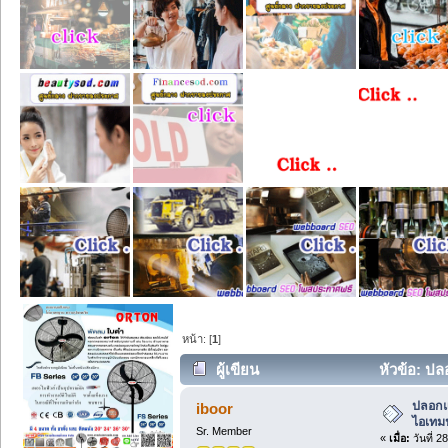
หน้า: [
1
]
ผู้เขียน
หัวข้อ: ป
ร์ท (อ่าน 38 ครั้ง)
ปลอกแ
iboor
ไอเทมป
Sr. Member
«
เมื่อ:
วันที่ 