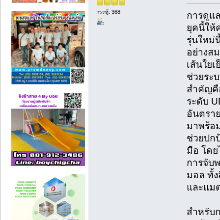
กระทู้: 368
การดูแล
ยุคนี้
รุ่นใหม่
อย่างสม
เส้นใยเย
ช่วยระบ
สำคัญคือ
ระดับ U
อันตราย
มาพร้อม
ช่วยปก
มือ โดย
การจับพ
มอล ทั้ง
และแมตช
สำหรับก