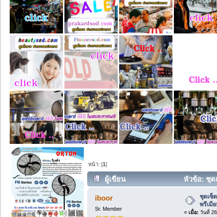
หน้า: [
1
]
ผู้เขียน
หัวข้อ: ชุ
สำเร็จ (อ่าน 28 ครั้ง)
ชุดเซ็
iboor
พรีเมี
Sr. Member
«
เมื่อ:
วันที่ 