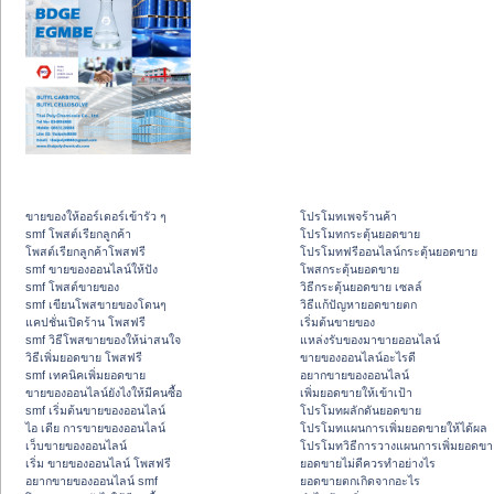
ขายของให้ออร์เดอร์เข้ารัว ๆ
โปรโมทเพจร้านค้า
smf โพสต์เรียกลูกค้า
โปรโมทกระตุ้นยอดขาย
โพสต์เรียกลูกค้าโพสฟรี
โปรโมทฟรีออนไลน์กระตุ้นยอดขาย
smf ขายของออนไลน์ให้ปัง
โพสกระตุ้นยอดขาย
smf โพสต์ขายของ
วิธีกระตุ้นยอดขาย เซลล์
smf เขียนโพสขายของโดนๆ
วิธีแก้ปัญหายอดขายตก
แคปชั่นเปิดร้าน โพสฟรี
เริ่มต้นขายของ
smf วิธีโพสขายของให้น่าสนใจ
แหล่งรับของมาขายออนไลน์
วิธีเพิ่มยอดขาย โพสฟรี
ขายของออนไลน์อะไรดี
smf เทคนิคเพิ่มยอดขาย
อยากขายของออนไลน์
ขายของออนไลน์ยังไงให้มีคนซื้อ
เพิ่มยอดขายให้เข้าเป้า
smf เริ่มต้นขายของออนไลน์
โปรโมทผลักดันยอดขาย
ไอ เดีย การขายของออนไลน์
โปรโมทแผนการเพิ่มยอดขายให้ได้ผล
เว็บขายของออนไลน์
โปรโมทวิธีการวางแผนการเพิ่มยอดขา
เริ่ม ขายของออนไลน์ โพสฟรี
ยอดขายไม่ดีควรทำอย่างไร
อยากขายของออนไลน์ smf
ยอดขายตกเกิดจากอะไร