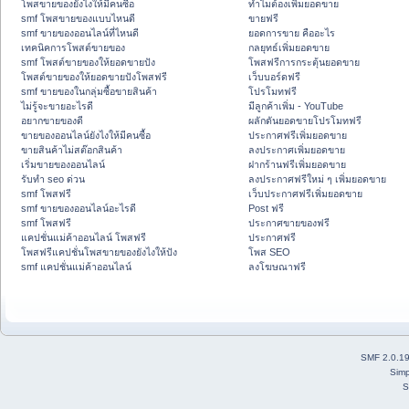
โพสขายของยังไงให้มีคนซื้อ
ทำไมต้องเพิ่มยอดขาย
smf โพสขายของแบบไหนดี
ขายฟรี
smf ขายของออนไลน์ที่ไหนดี
ยอดการขาย คืออะไร
เทคนิคการโพสต์ขายของ
กลยุทธ์เพิ่มยอดขาย
smf โพสต์ขายของให้ยอดขายปัง
โพสฟรีการกระตุ้นยอดขาย
โพสต์ขายของให้ยอดขายปังโพสฟรี
เว็บบอร์ดฟรี
smf ขายของในกลุ่มซื้อขายสินค้า
โปรโมทฟรี
ไม่รู้จะขายอะไรดี
มีลูกค้าเพิ่ม - YouTube
อยากขายของดี
ผลักดันยอดขายโปรโมทฟรี
ขายของออนไลน์ยังไงให้มีคนซื้อ
ประกาศฟรีเพิ่มยอดขาย
ขายสินค้าไม่สต๊อกสินค้า
ลงประกาศเพิ่มยอดขาย
เริ่มขายของออนไลน์
ฝากร้านฟรีเพิ่มยอดขาย
รับทำ seo ด่วน
ลงประกาศฟรีใหม่ ๆ เพิ่มยอดขาย
smf โพสฟรี
เว็บประกาศฟรีเพิ่มยอดขาย
smf ขายของออนไลน์อะไรดี
Post ฟรี
smf โพสฟรี
ประกาศขายของฟรี
แคปชั่นแม่ค้าออนไลน์ โพสฟรี
ประกาศฟรี
โพสฟรีแคปชั่นโพสขายของยังไงให้ปัง
โพส SEO
smf แคปชั่นแม่ค้าออนไลน์
ลงโฆษณาฟรี
SMF 2.0.1
Simp
S