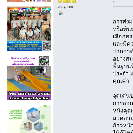
»
กระทู้: 368
การส่งม
หรือพันธ
เลือกสร
และมีคว
ปากกาด้
อย่างสม
พื้นฐานท
ประจำ 
คุณค่า
จุดเด่น
การออก
หนังคุณภ
ลวดลายม
ก้าวหน้
ไม้ดีไซน