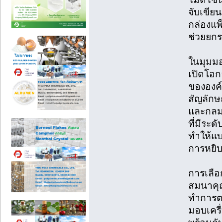
จับเขีย
กล่องแพ
ช่วยยกระ
ในมุมมอ
เปิดโอก
ขององค์
สัญลักษ
และกลมก
ที่มีระด
ทำให้แบร
การหยิบ
การเลือ
สมนาคุ
ทำการตล
มอบเครื่