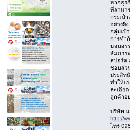
หากธุร
ที่สามา
กระเป๋า
อย่างย
กลุ่มเป้
การทำกิ
มอบอรรถ
สัมภาระ 
สปอร์ต
ชอบส่วน
ประสิทธ
ทำให้แบ
ละเอียด
ลูกค้าอย
บริษัท น
http://
โทร 09