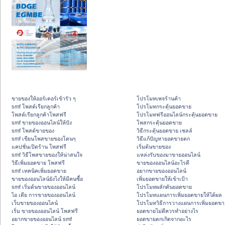
ขายของให้ออร์เดอร์เข้ารัว ๆ
โปรโมทเพจร้านค้า
smf โพสต์เรียกลูกค้า
โปรโมทกระตุ้นยอดขาย
โพสต์เรียกลูกค้าโพสฟรี
โปรโมทฟรีออนไลน์กระตุ้นยอดขาย
smf ขายของออนไลน์ให้ปัง
โพสกระตุ้นยอดขาย
smf โพสต์ขายของ
วิธีกระตุ้นยอดขาย เซลล์
smf เขียนโพสขายของโดนๆ
วิธีแก้ปัญหายอดขายตก
แคปชั่นเปิดร้าน โพสฟรี
เริ่มต้นขายของ
smf วิธีโพสขายของให้น่าสนใจ
แหล่งรับของมาขายออนไลน์
วิธีเพิ่มยอดขาย โพสฟรี
ขายของออนไลน์อะไรดี
smf เทคนิคเพิ่มยอดขาย
อยากขายของออนไลน์
ขายของออนไลน์ยังไงให้มีคนซื้อ
เพิ่มยอดขายให้เข้าเป้า
smf เริ่มต้นขายของออนไลน์
โปรโมทผลักดันยอดขาย
ไอ เดีย การขายของออนไลน์
โปรโมทแผนการเพิ่มยอดขายให้ได้ผล
เว็บขายของออนไลน์
โปรโมทวิธีการวางแผนการเพิ่มยอดขา
เริ่ม ขายของออนไลน์ โพสฟรี
ยอดขายไม่ดีควรทำอย่างไร
อยากขายของออนไลน์ smf
ยอดขายตกเกิดจากอะไร