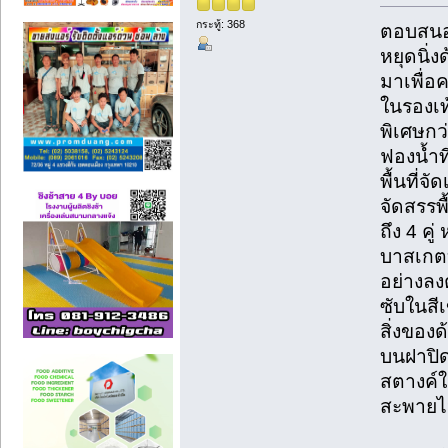
กระทู้: 368
ตอบสนอง
หยุดนิ่
มาเพื่อ
ในรองเท้
พิเศษกว
ฟองน้ำท
พื้นที่จ
จัดสรรพื
ถึง 4 คู
บาสเกตบ
อย่างลง
ซับในสี
สิ่งของ
บนฝาปิด
สตางค์ใ
สะพายไห