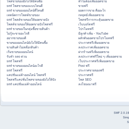
โพสขายของยังไงให้มีคนซื้อ
ทำไมต้องเพิ่มยอดขาย
smf โพสขายของแบบไหนดี
ขายฟรี
smf ขายของออนไลน์ที่ไหนดี
ยอดการขาย คืออะไร
เทคนิคการโพสต์ขายของ
กลยุทธ์เพิ่มยอดขาย
smf โพสต์ขายของให้ยอดขายปัง
โพสฟรีการกระตุ้นยอดขาย
โพสต์ขายของให้ยอดขายปังโพสฟรี
เว็บบอร์ดฟรี
smf ขายของในกลุ่มซื้อขายสินค้า
โปรโมทฟรี
ไม่รู้จะขายอะไรดี
มีลูกค้าเพิ่ม - YouTube
อยากขายของดี
ผลักดันยอดขายโปรโมทฟรี
ขายของออนไลน์ยังไงให้มีคนซื้อ
ประกาศฟรีเพิ่มยอดขาย
ขายสินค้าไม่สต๊อกสินค้า
ลงประกาศเพิ่มยอดขาย
เริ่มขายของออนไลน์
ฝากร้านฟรีเพิ่มยอดขาย
รับทำ seo ด่วน
ลงประกาศฟรีใหม่ ๆ เพิ่มยอดขาย
smf โพสฟรี
เว็บประกาศฟรีเพิ่มยอดขาย
smf ขายของออนไลน์อะไรดี
Post ฟรี
smf โพสฟรี
ประกาศขายของฟรี
แคปชั่นแม่ค้าออนไลน์ โพสฟรี
ประกาศฟรี
โพสฟรีแคปชั่นโพสขายของยังไงให้ปัง
โพส SEO
smf แคปชั่นแม่ค้าออนไลน์
ลงโฆษณาฟรี
SMF 2.0.1
Simp
S