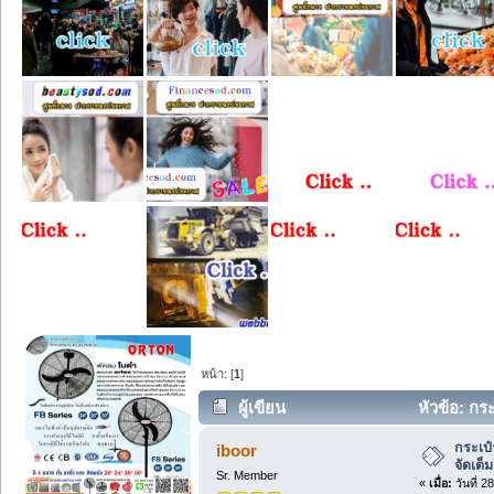
หน้า: [
1
]
ผู้เขียน
หัวข้อ: กร
และสตรีท (อ่าน 29 ครั้ง)
กระเป๋
iboor
จัดเต็
Sr. Member
«
เมื่อ:
วันที่ 