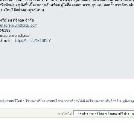
ระสบการณ์การใช้ชีวิตประจำวัน จะทำให้ผู้รับรู้สึกถึงความตั้งใจและพิถีพิถันขององค
รือพักผ่อน หูฟังชิ้นนี้จะกลายเป็นเพื่อนคู่ใจที่คอยมอบความสุขและตอกย้ำภาพลักษณ์
ุ่นใหม่ได้อย่างสมบูรณ์แบบ
รีเมี่ยม ดิจิตอล จำกัด
nanapremiumdigital.com
2-6193
nanapremiumdigital
เร็วมาก :
https://lin.ee/6x2SPhY
งประกาศฟรีใหม่ ๆ โฆษณาฟรี ประกาศฟรี ประกาศฟรีออนไลน์ ลงโฆษณาขายสินค้าฟรี
»
หูฟังบล
กระโดดไป: