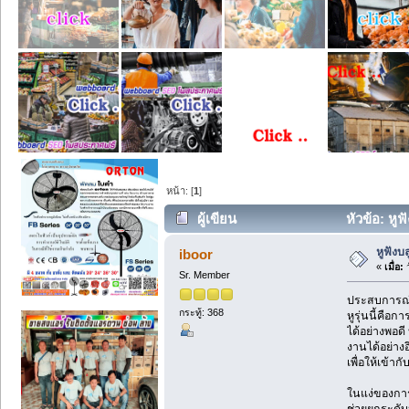
หน้า: [
1
]
ผู้เขียน
หัวข้อ: หูฟ
หูฟังบ
iboor
«
เมื่อ:
ว
Sr. Member
ประสบการณ์ก
กระทู้: 368
หูรุ่นนี้คื
ได้อย่างพอดี
งานได้อย่างอ
เพื่อให้เข้าก
ในแง่ของการ