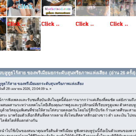
ังบลูทูธไร้สาย ของพรีเมียมยกระดับสุนทรียภาพแห่งเสียง (อ่าน 26 ครั้ง)
ลูทูธไร้สาย ของพรีเมียมยกระดับสุนทรียภาพแห่งเสียง
ันที่ 28 เมษายน 2026, 23:04:09 น. »
ารฟังเพลงและรับชมสื่อบันเทิงในยุคนี้ต้องการมากกว่าแค่เสียงที่คมชัด แต่ยังรวมถึง
อการผสมผสานระหว่างเทคโนโลยีเสียงคุณภาพสูงและรูปลักษณ์ที่เรียบหรูดูแพง ตัวครอบห
 บุด้วยวัสดุนุ่มพิเศษที่ช่วยให้สวมใส่สบายตลอดวันโดยไม่รู้สึกบีบรัด ก้านคาดศีรษะสา
ิสระ มาพร้อมตัวเลือกสีสันที่หลากหลาย ทั้งโทนสีคลาสสิกอย่างขาว ดำ และเงิน ไปจนถ
ับไลฟ์สไตล์ที่แตกต่างกัน
นำไปใช้เป็นของสมนาคุณหรือสินค้าพรีเมียม หูฟังครอบหูรุ่นนี้ถือเป็นตัวแทนของควา