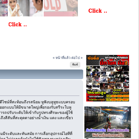
« หน้าที่แล้ว
ต่อไป »
พิมพ์
ดีไซน์ที่สะท้อนถึงรสนิยม หูฟังบลูทูธแบบครอบ
ูออกแบบให้มีขนาดใหญ่เพื่อรองรับสรีระใบหู
มารถปรับระดับให้เข้ากับรูปทรงศีรษะของผู้ใช้
ึงสีสันที่สะดุดตาอย่างน้ำเงิน แดง และเขียว
มมีระดับและทันสมัย การเลือกอุปกรณ์ไอทีที่