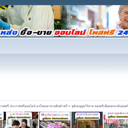
กาศฟรี ประกาศฟรีออนไลน์ ลงโฆษณาขายสินค้าฟรี
»
หูฟังบลูทูธไร้สาย ของพรีเมียมยกระดับสุนท