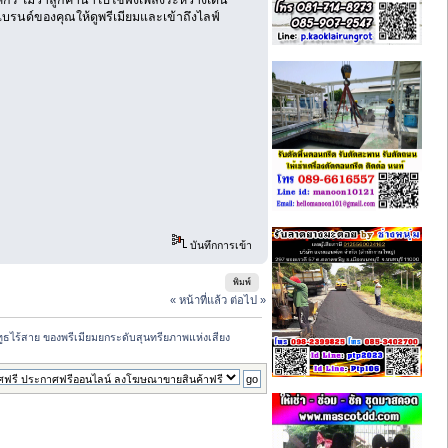
์กร ไม่ว่าลูกค้านำไปใช้ฟังเพลงระหว่างเดิน
แบรนด์ของคุณให้ดูพรีเมียมและเข้าถึงไลฟ์
บันทึกการเข้า
พิมพ์
« หน้าที่แล้ว
ต่อไป »
ูทูธไร้สาย ของพรีเมียมยกระดับสุนทรียภาพแห่งเสียง