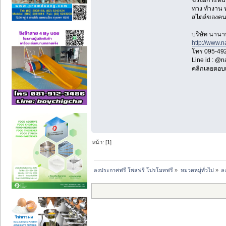
ช่วยยกระดับป
ทาง ทำงาน ห
สไตล์ของคนร
บริษัท นานาพ
http://www.
โทร 095-49
Line id : @
คลิกเลยตอบ
หน้า: [
1
]
ลงประกาศฟรี โพสฟรี โปรโมทฟรี
»
หมวดหมู่ทั่วไป
»
ล