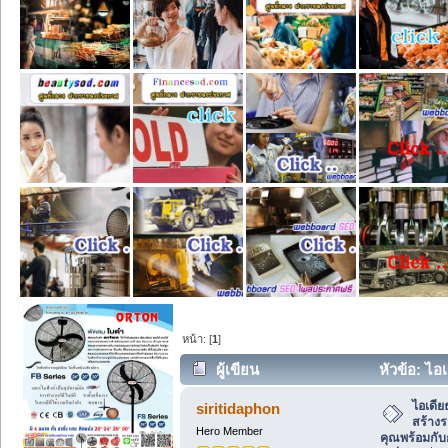
หน้า: [
1
]
ผู้เขียน
หัวข้อ: ไอเ
ครอบครัวของคุณพร้อมกับการทำในสิ (อ่า
ไอเดีย
siritidaphon
สร้างร
Hero Member
คุณพร้อมกั