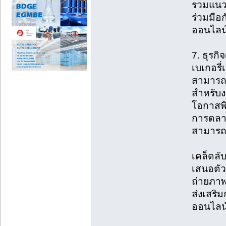
รวมแนว
ร่วมมือ
ออนไลน
7. ธุรกิ
เบเกอรี
สามารถท
สำหรับง
โอกาสพิ
การตลาดผ
สามารถก
เคล็ดลับ
เสนอตัว
ถ่ายภาพ
ส่งเสริ
ออนไลน