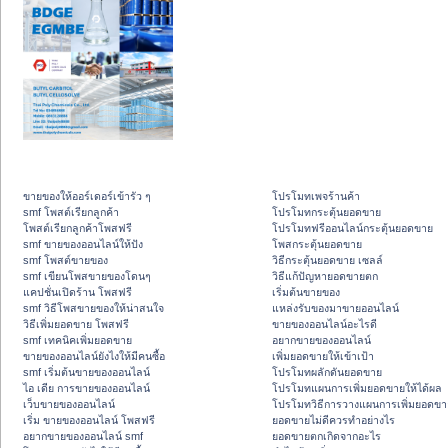
ขายของให้ออร์เดอร์เข้ารัว ๆ
โปรโมทเพจร้านค้า
smf โพสต์เรียกลูกค้า
โปรโมทกระตุ้นยอดขาย
โพสต์เรียกลูกค้าโพสฟรี
โปรโมทฟรีออนไลน์กระตุ้นยอดขาย
smf ขายของออนไลน์ให้ปัง
โพสกระตุ้นยอดขาย
smf โพสต์ขายของ
วิธีกระตุ้นยอดขาย เซลล์
smf เขียนโพสขายของโดนๆ
วิธีแก้ปัญหายอดขายตก
แคปชั่นเปิดร้าน โพสฟรี
เริ่มต้นขายของ
smf วิธีโพสขายของให้น่าสนใจ
แหล่งรับของมาขายออนไลน์
วิธีเพิ่มยอดขาย โพสฟรี
ขายของออนไลน์อะไรดี
smf เทคนิคเพิ่มยอดขาย
อยากขายของออนไลน์
ขายของออนไลน์ยังไงให้มีคนซื้อ
เพิ่มยอดขายให้เข้าเป้า
smf เริ่มต้นขายของออนไลน์
โปรโมทผลักดันยอดขาย
ไอ เดีย การขายของออนไลน์
โปรโมทแผนการเพิ่มยอดขายให้ได้ผล
เว็บขายของออนไลน์
โปรโมทวิธีการวางแผนการเพิ่มยอดขา
เริ่ม ขายของออนไลน์ โพสฟรี
ยอดขายไม่ดีควรทำอย่างไร
อยากขายของออนไลน์ smf
ยอดขายตกเกิดจากอะไร