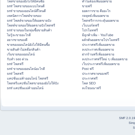
โพสขายของยังไงให้มีคนซื้อ
ทำไมต้องเพิ่มยอดขาย
smf โพสขายของแบบไหนดี
ขายฟรี
smf ขายของออนไลน์ที่ไหนดี
ยอดการขาย คืออะไร
เทคนิคการโพสต์ขายของ
กลยุทธ์เพิ่มยอดขาย
smf โพสต์ขายของให้ยอดขายปัง
โพสฟรีการกระตุ้นยอดขาย
โพสต์ขายของให้ยอดขายปังโพสฟรี
เว็บบอร์ดฟรี
smf ขายของในกลุ่มซื้อขายสินค้า
โปรโมทฟรี
ไม่รู้จะขายอะไรดี
มีลูกค้าเพิ่ม - YouTube
อยากขายของดี
ผลักดันยอดขายโปรโมทฟรี
ขายของออนไลน์ยังไงให้มีคนซื้อ
ประกาศฟรีเพิ่มยอดขาย
ขายสินค้าไม่สต๊อกสินค้า
ลงประกาศเพิ่มยอดขาย
เริ่มขายของออนไลน์
ฝากร้านฟรีเพิ่มยอดขาย
รับทำ seo ด่วน
ลงประกาศฟรีใหม่ ๆ เพิ่มยอดขาย
smf โพสฟรี
เว็บประกาศฟรีเพิ่มยอดขาย
smf ขายของออนไลน์อะไรดี
Post ฟรี
smf โพสฟรี
ประกาศขายของฟรี
แคปชั่นแม่ค้าออนไลน์ โพสฟรี
ประกาศฟรี
โพสฟรีแคปชั่นโพสขายของยังไงให้ปัง
โพส SEO
smf แคปชั่นแม่ค้าออนไลน์
ลงโฆษณาฟรี
SMF 2.0.1
Simp
S