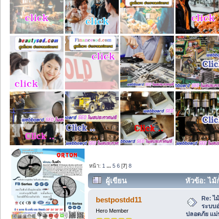
หน้า:
1
...
5
6
[
7
]
8
ผู้เขียน
หัวข้อ: ไม
ปลอดภัย แม่นยำ หจก.เจริญเทค 559 (อ่าน
Re: ไม
bestpostdd11
ระบบอ
Hero Member
ปลอดภัย แม่