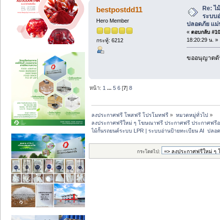
Re: ไม
bestpostdd11
ระบบอ
Hero Member
ปลอดภัย แม่
«
ตอบกลับ #104
18:20:29 น. »
กระทู้: 6212
ขออนุญาตดัน
หน้า:
1
...
5
6
[
7
]
8
ลงประกาศฟรี โพสฟรี โปรโมทฟรี
»
หมวดหมู่ทั่วไป
»
ลงประกาศฟรีใหม่ ๆ โฆษณาฟรี ประกาศฟรี ประกาศฟรีอ
ไม้กั้นรถยนต์ระบบ LPR | ระบบอ่านป้ายทะเบียน AI  ปลอ
กระโดดไป: