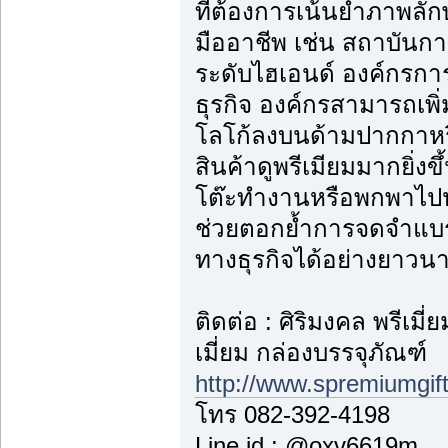
ที่ต้องการเน้นย้ำภาพลั
มืออาชีพ เช่น สถาบันกา
ระดับไฮเอนด์ องค์กรการ
ธุรกิจ องค์กรสามารถเพิ
โลโก้ลงบนด้ามปากกาหรือ
สินค้าดูพรีเมียมมากยิ่ง
โต๊ะทำงานหรือพกพาไปป
ช่วยตอกย้ำการจดจำแบร
ทางธุรกิจได้อย่างยาวน
ติดต่อ : ศิริมงคล พรีเม
เมี่ยม กล่องบรรจุภัณฑ์
http://www.spremiumgif
โทร 082-392-4198
Line id : @oxv6619m