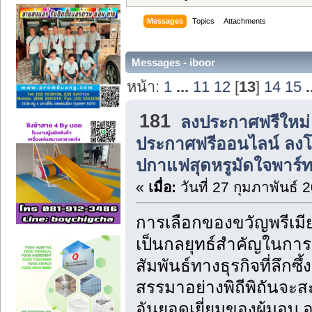
Messages
Topics
Attachments
Messages - iboor
หน้า:
1
...
11
12
[
13
]
14
15
.
181
ลงประกาศฟรีใหม่
ประกาศฟรีออนไลน์ ลง
ปกาแฟสุดหรูมัดใจพาร์ท
«
เมื่อ:
วันที่ 27 กุมภาพันธ์ 
การเลือกของขวัญพรีเมีย
เป็นกลยุทธ์สำคัญในกา
สัมพันธ์ทางธุรกิจที่ลึกซ
สรรมาอย่างพิถีพิถันจะ
อันยอดเยี่ยมของผู้มอบ 