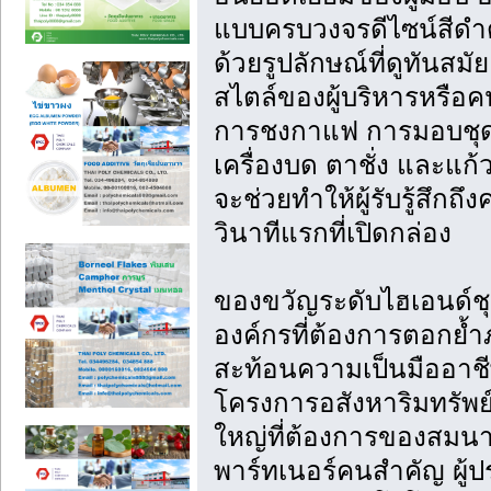
แบบครบวงจรดีไซน์สีดำด้า
ด้วยรูปลักษณ์ที่ดูทันส
สไตล์ของผู้บริหารหรือ
การชงกาแฟ การมอบชุดขอ
เครื่องบด ตาชั่ง และแก้
จะช่วยทำให้ผู้รับรู้สึกถ
วินาทีแรกที่เปิดกล่อง
ของขวัญระดับไฮเอนด์ชุด
องค์กรที่ต้องการตอกย้
สะท้อนความเป็นมืออาชี
โครงการอสังหาริมทรัพย์
ใหญ่ที่ต้องการของสมนา
พาร์ทเนอร์คนสำคัญ ผู้