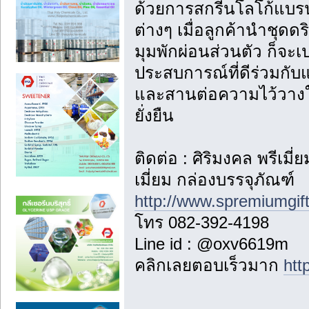
ด้วยการสกรีนโลโก้แบรน
ต่างๆ เมื่อลูกค้านำชุ
มุมพักผ่อนส่วนตัว ก็จะ
ประสบการณ์ที่ดีร่วมกั
และสานต่อความไว้วางใจ
ยั่งยืน
ติดต่อ : ศิริมงคล พรีเม
เมี่ยม กล่องบรรจุภัณฑ์
http://www.spremiumgif
โทร 082-392-4198
Line id : @oxv6619m
คลิกเลยตอบเร็วมาก
htt