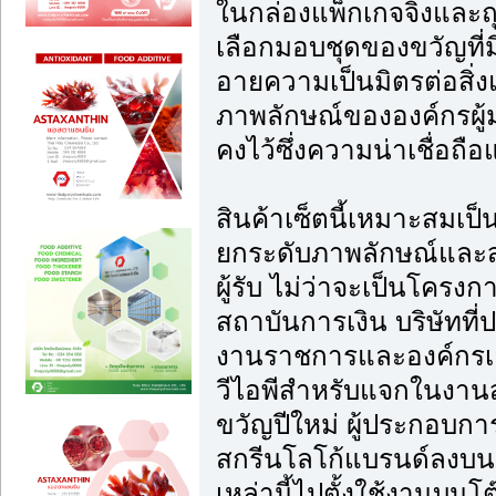
ในกล่องแพ็กเกจจิ้งและ
เลือกมอบชุดของขวัญที่ม
อายความเป็นมิตรต่อสิ่ง
ภาพลักษณ์ขององค์กรผู้มอ
คงไว้ซึ่งความน่าเชื่อถ
สินค้าเซ็ตนี้เหมาะสมเป็น
ยกระดับภาพลักษณ์และสร
ผู้รับ ไม่ว่าจะเป็นโครง
สถาบันการเงิน บริษัทที่
งานราชการและองค์กรเอก
วีไอพีสำหรับแจกในงาน
ขวัญปีใหม่ ผู้ประกอบก
สกรีนโลโก้แบรนด์ลงบนชุ
เหล่านี้ไปตั้งใช้งานบนโ