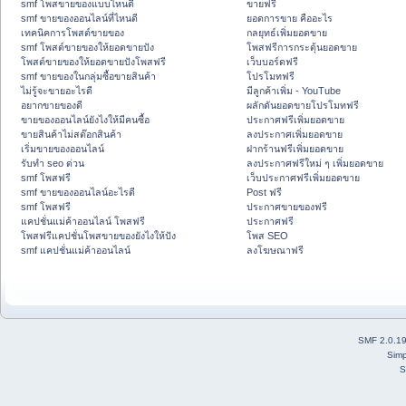
smf โพสขายของแบบไหนดี
ขายฟรี
smf ขายของออนไลน์ที่ไหนดี
ยอดการขาย คืออะไร
เทคนิคการโพสต์ขายของ
กลยุทธ์เพิ่มยอดขาย
smf โพสต์ขายของให้ยอดขายปัง
โพสฟรีการกระตุ้นยอดขาย
โพสต์ขายของให้ยอดขายปังโพสฟรี
เว็บบอร์ดฟรี
smf ขายของในกลุ่มซื้อขายสินค้า
โปรโมทฟรี
ไม่รู้จะขายอะไรดี
มีลูกค้าเพิ่ม - YouTube
อยากขายของดี
ผลักดันยอดขายโปรโมทฟรี
ขายของออนไลน์ยังไงให้มีคนซื้อ
ประกาศฟรีเพิ่มยอดขาย
ขายสินค้าไม่สต๊อกสินค้า
ลงประกาศเพิ่มยอดขาย
เริ่มขายของออนไลน์
ฝากร้านฟรีเพิ่มยอดขาย
รับทำ seo ด่วน
ลงประกาศฟรีใหม่ ๆ เพิ่มยอดขาย
smf โพสฟรี
เว็บประกาศฟรีเพิ่มยอดขาย
smf ขายของออนไลน์อะไรดี
Post ฟรี
smf โพสฟรี
ประกาศขายของฟรี
แคปชั่นแม่ค้าออนไลน์ โพสฟรี
ประกาศฟรี
โพสฟรีแคปชั่นโพสขายของยังไงให้ปัง
โพส SEO
smf แคปชั่นแม่ค้าออนไลน์
ลงโฆษณาฟรี
SMF 2.0.1
Simp
S