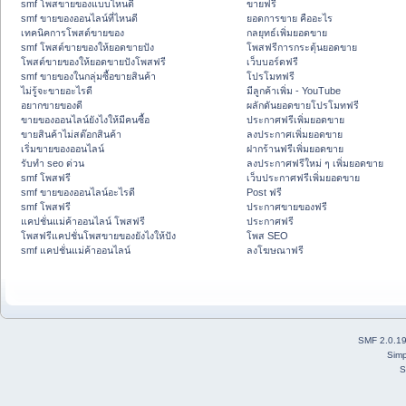
smf โพสขายของแบบไหนดี
ขายฟรี
smf ขายของออนไลน์ที่ไหนดี
ยอดการขาย คืออะไร
เทคนิคการโพสต์ขายของ
กลยุทธ์เพิ่มยอดขาย
smf โพสต์ขายของให้ยอดขายปัง
โพสฟรีการกระตุ้นยอดขาย
โพสต์ขายของให้ยอดขายปังโพสฟรี
เว็บบอร์ดฟรี
smf ขายของในกลุ่มซื้อขายสินค้า
โปรโมทฟรี
ไม่รู้จะขายอะไรดี
มีลูกค้าเพิ่ม - YouTube
อยากขายของดี
ผลักดันยอดขายโปรโมทฟรี
ขายของออนไลน์ยังไงให้มีคนซื้อ
ประกาศฟรีเพิ่มยอดขาย
ขายสินค้าไม่สต๊อกสินค้า
ลงประกาศเพิ่มยอดขาย
เริ่มขายของออนไลน์
ฝากร้านฟรีเพิ่มยอดขาย
รับทำ seo ด่วน
ลงประกาศฟรีใหม่ ๆ เพิ่มยอดขาย
smf โพสฟรี
เว็บประกาศฟรีเพิ่มยอดขาย
smf ขายของออนไลน์อะไรดี
Post ฟรี
smf โพสฟรี
ประกาศขายของฟรี
แคปชั่นแม่ค้าออนไลน์ โพสฟรี
ประกาศฟรี
โพสฟรีแคปชั่นโพสขายของยังไงให้ปัง
โพส SEO
smf แคปชั่นแม่ค้าออนไลน์
ลงโฆษณาฟรี
SMF 2.0.1
Simp
S