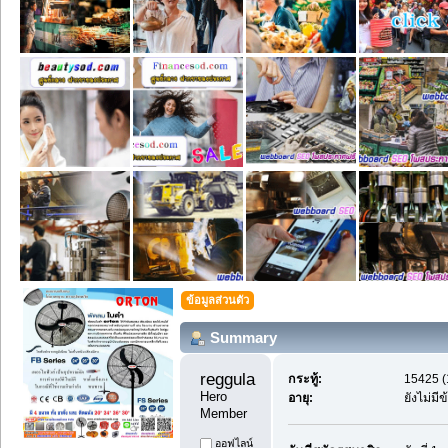
ข้อมูลส่วนตัว
Summary
reggularpost88 
กระทู้:
15425 (
Hero 
อายุ:
ยังไม่มี
Member
ออฟไลน์