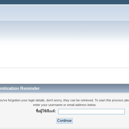
entication Reminder
you've forgotten your login details, don't worry, they can be retrieved. To start this process pl
enter your username or email address below.
ชื่อผู้ใช้/อีเมล์: