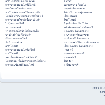
smf โพสขายของแบบไหนดี
ขายฟรี
smf ขายของออนไลน์ที่ไหนดี
ยอดการขาย คืออะไร
เทคนิคการโพสต์ขายของ
กลยุทธ์เพิ่มยอดขาย
smf โพสต์ขายของให้ยอดขายปัง
โพสฟรีการกระตุ้นยอดขาย
โพสต์ขายของให้ยอดขายปังโพสฟรี
เว็บบอร์ดฟรี
smf ขายของในกลุ่มซื้อขายสินค้า
โปรโมทฟรี
ไม่รู้จะขายอะไรดี
มีลูกค้าเพิ่ม - YouTube
อยากขายของดี
ผลักดันยอดขายโปรโมทฟรี
ขายของออนไลน์ยังไงให้มีคนซื้อ
ประกาศฟรีเพิ่มยอดขาย
ขายสินค้าไม่สต๊อกสินค้า
ลงประกาศเพิ่มยอดขาย
เริ่มขายของออนไลน์
ฝากร้านฟรีเพิ่มยอดขาย
รับทำ seo ด่วน
ลงประกาศฟรีใหม่ ๆ เพิ่มยอดขาย
smf โพสฟรี
เว็บประกาศฟรีเพิ่มยอดขาย
smf ขายของออนไลน์อะไรดี
Post ฟรี
smf โพสฟรี
ประกาศขายของฟรี
แคปชั่นแม่ค้าออนไลน์ โพสฟรี
ประกาศฟรี
โพสฟรีแคปชั่นโพสขายของยังไงให้ปัง
โพส SEO
smf แคปชั่นแม่ค้าออนไลน์
ลงโฆษณาฟรี
SMF 2.0.1
Simp
S