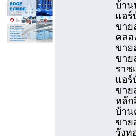
บ้าน
แอร์
ขายส
คลอง
ขายส
ขายส
ราชเ
แอร์
ขายส
หลัก
บ้าน
ขายส
วังท