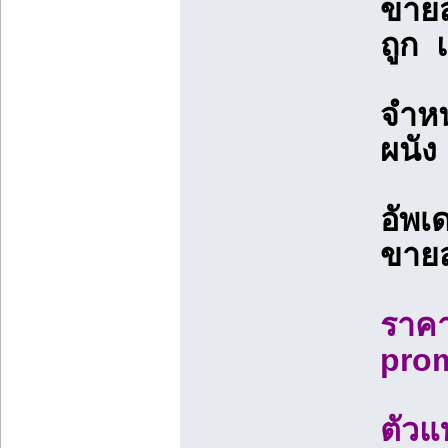
ขายส่
ถูก แ
จำหน
ผนัง
อัพเ
ขายส
ราคาต
pro
ตัวแ