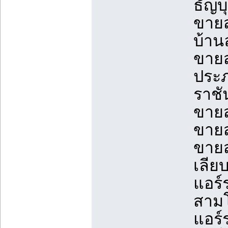
ธัญบ
ขายส
บ้าน
ขายส
ประภ
ราชั
ขายส
ขายส
ขายส
เลีย
แอร์
สามโ
แอร์ร