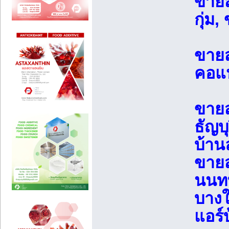
ขายส
กุ่ม
ขายส
คอแห
ขายส
ธัญบ
บ้าน
ขายส
นนทบ
บางใ
แอร์