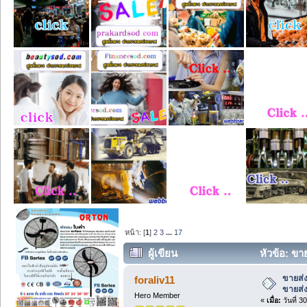
หน้า: [
1
]
2
3
...
17
ผู้เขียน
หัวข้อ: ขา
2663 ครั้ง)
ขายส่ง
foraliv11
ขายส่
Hero Member
«
เมื่อ:
วันที่ 