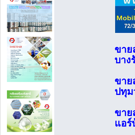
ขายส
บางร
ขายส
ปทุม
ขายส
แอร์