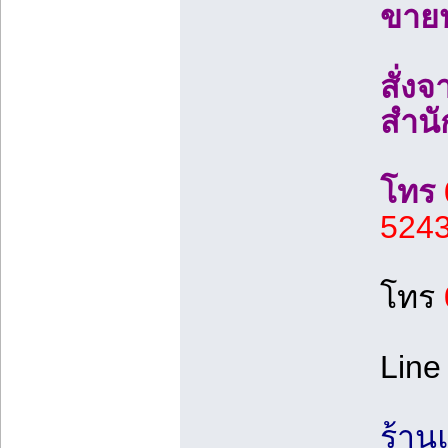
ขายป
สั่งจ
สำนั
โทร
524
โทร
Line 
ร้าน