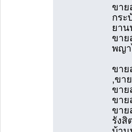
ขายส
กระบ
ยาน
ขายส
พญาไ
ขายส
,ขาย
ขายส
ขายส
ขายส
รังส
บ้านห