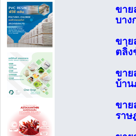
ขายส
บางก
ขายส
ตลิ่
ขายส
บ้าน
ขายส
ราษฎ