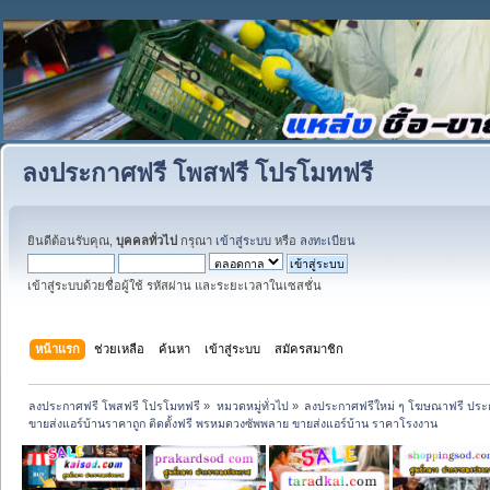
ลงประกาศฟรี โพสฟรี โปรโมทฟรี
ยินดีต้อนรับคุณ,
บุคคลทั่วไป
กรุณา
เข้าสู่ระบบ
หรือ
ลงทะเบียน
เข้าสู่ระบบด้วยชื่อผู้ใช้ รหัสผ่าน และระยะเวลาในเซสชั่น
หน้าแรก
ช่วยเหลือ
ค้นหา
เข้าสู่ระบบ
สมัครสมาชิก
ลงประกาศฟรี โพสฟรี โปรโมทฟรี
»
หมวดหมู่ทั่วไป
»
ลงประกาศฟรีใหม่ ๆ โฆษณาฟรี ประ
ขายส่งแอร์บ้านราคาถูก ติดตั้งฟรี พรหมดวงซัพพลาย ขายส่งแอร์บ้าน ราคาโรงงาน