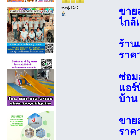
กระทู้: 8240
ขายส
ไกล้
ร้าน
ราคา
ซ่อม
แอร์
บ้าน
ขายส
ราคาถ