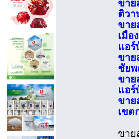
ขายส
ติวา
ขายส
เมือ
แอร์
ขายส
ชัยพ
ขายส
แอร์
ขายส
เขตก
ขายส