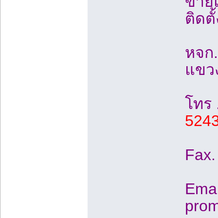
ขายแอ
ติดต
หจก.
แขวง
โทร 
5243
Fax.
Emai
pro