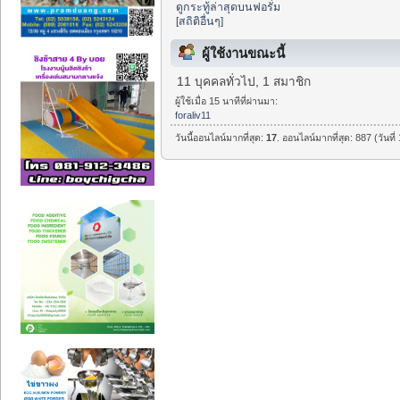
ดูกระทู้ล่าสุดบนฟอรั่ม
[สถิติอื่นๆ]
ผู้ใช้งานขณะนี้
11 บุคคลทั่วไป, 1 สมาชิก
ผู้ใช้เมื่อ 15 นาทีที่ผ่านมา:
foraliv11
วันนี้ออนไลน์มากที่สุด:
17
. ออนไลน์มากที่สุด: 887 (วันท